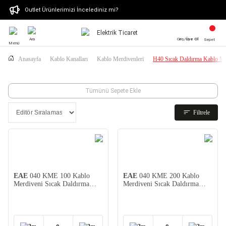
Outlet Ürünlerimizi İncelediniz mi?
Ara
Giriş/
Üye Ol
Sepet
Menü
Anasayfa
Kablo Kanalları
Kablo Merdivenleri
H40 Sıcak Daldırma Kablo Me
Tümünü Sepete Ekle
Filtrele
EAE
040 KME 100 Kablo
EAE
040 KME 200 Kablo
Merdiveni Sıcak Daldırma
Merdiveni Sıcak Daldırma
(1,2)
(1,2)