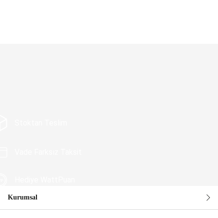
Stoktan Teslim
Vade Farksız Taksit
Hediye WattPuan
Kurumsal
Güvenli Alışveriş