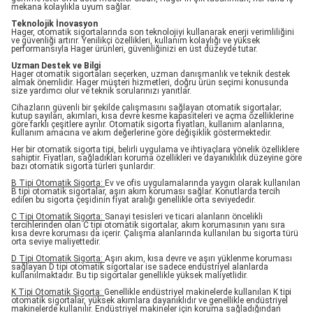
mekana kolaylıkla uyum sağlar.
Teknolojik İnovasyon
Hager, otomatik sigortalarında son teknolojiyi kullanarak enerji verimliliğini
ve güvenliği artırır. Yenilikçi özellikleri, kullanım kolaylığı ve yüksek
performansıyla Hager ürünleri, güvenliğinizi en üst düzeyde tutar.
Uzman Destek ve Bilgi
Hager otomatik sigortaları seçerken, uzman danışmanlık ve teknik destek
almak önemlidir. Hager müşteri hizmetleri, doğru ürün seçimi konusunda
size yardımcı olur ve teknik sorularınızı yanıtlar.
Cihazların güvenli bir şekilde çalışmasını sağlayan otomatik sigortalar;
kutup sayıları, akımları, kısa devre kesme kapasiteleri ve açma özelliklerine
göre farklı çeşitlere ayrılır. Otomatik sigorta fiyatları, kullanım alanlarına,
kullanım amacına ve akım değerlerine göre değişiklik göstermektedir.
Her bir otomatik sigorta tipi, belirli uygulama ve ihtiyaçlara yönelik özelliklere
sahiptir. Fiyatları, sağladıkları koruma özellikleri ve dayanıklılık düzeyine göre
bazı otomatik sigorta türleri şunlardır:
B Tipi Otomatik Sigorta:
Ev ve ofis uygulamalarında yaygın olarak kullanılan
B tipi otomatik sigortalar, aşırı akım koruması sağlar. Konutlarda tercih
edilen bu sigorta çeşidinin fiyat aralığı genellikle orta seviyededir.
C Tipi Otomatik Sigorta:
Sanayi tesisleri ve ticari alanların öncelikli
tercihlerinden olan C tipi otomatik sigortalar, akım korumasının yanı sıra
kısa devre koruması da içerir. Çalışma alanlarında kullanılan bu sigorta türü
orta seviye maliyettedir.
D Tipi Otomatik Sigorta:
Aşırı akım, kısa devre ve aşırı yüklenme koruması
sağlayan D tipi otomatik sigortalar ise sadece endüstriyel alanlarda
kullanılmaktadır. Bu tip sigortalar genellikle yüksek maliyetlidir.
K Tipi Otomatik Sigorta:
Genellikle endüstriyel makinelerde kullanılan K tipi
otomatik sigortalar, yüksek akımlara dayanıklıdır ve genellikle endüstriyel
makinelerde kullanılır. Endüstriyel makineler için koruma sağladığından