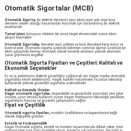
Otomatik Sigortalar (MCB)
Otomatik Sigorta,
bir elektrik devresini aşırı akım/aşırı yük veya kısa
devrenin neden olduğu hasarlardan korumak için tasarlanmış bir elektrik
anahtarıdır.
Temel işlevi,
koruyucu rölelerin bir arıza tespit etmesinden sonra akım
akışını kesmektir.
Otomatik Sigortalar,
devreleri aşırı yüklere ve kısa devrelere karşı korur ve
kontrol eder. Otomatik sigorta üzerinde belirtilen nominal akımın üzerinde bir
akım geçişinde devreyi otomatik olarak keserek alıcıların yüksek akımdan
zarar görmesini engeller.
Otomatik Sigorta Fiyatları ve Çeşitleri: Kaliteli ve
Ekonomik Seçenekler
Ev ve iş yerlerinizin elektrik güvenliğini sağlamak için Hager marka otomatik
sigortaları tercih edebilirsiniz. Hager, kaliteli malzemeler ve üstün teknoloji
kullanarak yüksek güvenlikli sigortalar üretmektedir.
Kaliteli ve Güvenilir Ürünler
Hager otomatik sigortalar,
dayanıklılık ve güvenilirlik açısından öne çıkar.
Ürünler, uzun ömürlü kullanım sunar. Hager markasının teknolojik yenilikleri,
sigortaların hassas ve güvenilir çalışmasını sağlar.
Fiyat ve Çeşitlilik
Otomatik sigorta fiyatları,
modelin özelliklerine ve kapasitesine bağlı
olarak değişiklik gösterir.
Estetik ve Fonksiyonellik
Hager Otomatik sigorta, estetik ve modern tasarımlarıyla dikkat çeker. İster
gömme ister sıva üstü modeller olsun, Hager'in şık tasarımları, her türlü iç