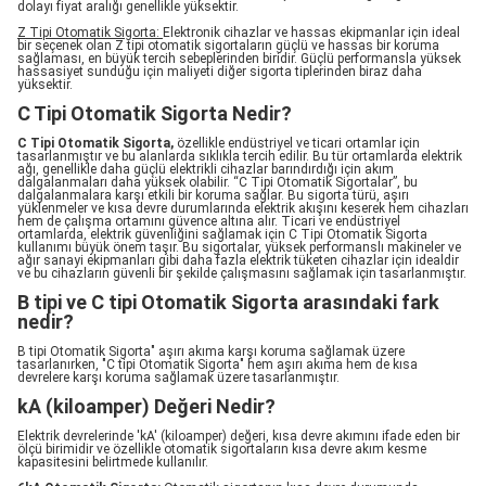
dolayı fiyat aralığı genellikle yüksektir.
Z Tipi Otomatik Sigorta:
Elektronik cihazlar ve hassas ekipmanlar için ideal
bir seçenek olan Z tipi otomatik sigortaların güçlü ve hassas bir koruma
sağlaması, en büyük tercih sebeplerinden biridir. Güçlü performansla yüksek
hassasiyet sunduğu için maliyeti diğer sigorta tiplerinden biraz daha
yüksektir.
C Tipi Otomatik Sigorta Nedir?
C Tipi Otomatik Sigorta,
özellikle endüstriyel ve ticari ortamlar için
tasarlanmıştır ve bu alanlarda sıklıkla tercih edilir. Bu tür ortamlarda elektrik
ağı, genellikle daha güçlü elektrikli cihazlar barındırdığı için akım
dalgalanmaları daha yüksek olabilir. “C Tipi Otomatik Sigortalar”, bu
dalgalanmalara karşı etkili bir koruma sağlar. Bu sigorta türü, aşırı
yüklenmeler ve kısa devre durumlarında elektrik akışını keserek hem cihazları
hem de çalışma ortamını güvence altına alır. Ticari ve endüstriyel
ortamlarda, elektrik güvenliğini sağlamak için C Tipi Otomatik Sigorta
kullanımı büyük önem taşır. Bu sigortalar, yüksek performanslı makineler ve
ağır sanayi ekipmanları gibi daha fazla elektrik tüketen cihazlar için idealdir
ve bu cihazların güvenli bir şekilde çalışmasını sağlamak için tasarlanmıştır.
B tipi ve C tipi Otomatik Sigorta arasındaki fark
nedir?
B tipi Otomatik Sigorta" aşırı akıma karşı koruma sağlamak üzere
tasarlanırken, "C tipi Otomatik Sigorta" hem aşırı akıma hem de kısa
devrelere karşı koruma sağlamak üzere tasarlanmıştır.
kA (kiloamper) Değeri Nedir?
Elektrik devrelerinde 'kA' (kiloamper) değeri, kısa devre akımını ifade eden bir
ölçü birimidir ve özellikle otomatik sigortaların kısa devre akım kesme
kapasitesini belirtmede kullanılır.