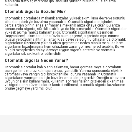
alanlarda trafolar, motorlar gibi endüktif yüklerin bulunduğu alanlarda
kullanılır.
Otomatik Sigorta Bozulur Mu?
Otomatik sigortalarda mekanik arızalar, yüksek akım, kısa devre ve sorunlu
cihazlar sebebiyle bozulma yaşanabilir. Otomatik sigortanın içindeki
parçalardan birinin arızalanmasıyla mekanik arıza ortaya çıkar. Bu arıza
sonucunda sigorta, sürekli atabilir ya da hiç atmayabilir. Otomatik sigortalar
yüksek akıma maruz kalmamalıdır. Otomatik sigortaların üzerinden
taşıyabileceği akımdan daha fazla akım geçerse, sigortada aşırı ısınma
oluşur ve bozulma ihtimali artar. Kısa devre ve sorunlu cihazlar da otomatik
sigortaların üzerinden yüksek akım geçmesine neden olabilir ve bu da hem
sigortanın bozulmasına hem cihazların zarar görmesine yol açabilir. Bu ve
bu gibi sebeplerden dolayı devreye uygun sigortalar tercih ve otomatik
sigortalar sık sık kontrol edilmelidir.
Otomatik Sigorta Neden Yanar?
Otomatik sigortalar kabloların eskimesi, hasar görmesi veya sigortaların
aşırı gerilime maruz kalması sonucu yanabilir. Yanma sonucunda elektrik
çarpması veya yangın gibi birçok tehlikeli durum yaşanabilir. Otomatik
sigortaların yanmaması için bazı önlemler almak gerekir. Örneğin cihazlara
uygun prizlerin kullanılması, kullanım sonrası fişlerin prizlerden çıkarılması
ve sigortaların düzenli olarak kontrol edilmesi, otomatik sigorta kazalarının
önüne geçmeye yardımcı olur.