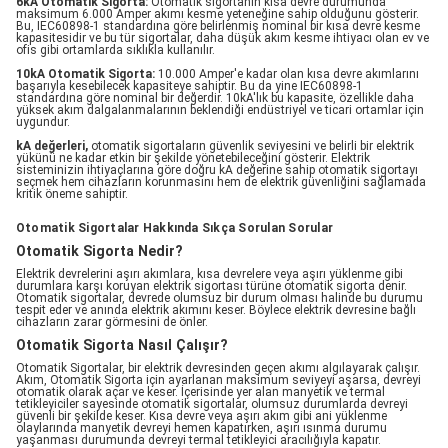
6kA Otomatik Sigorta:
Otomatik sigortanın kısa devre durumunda
maksimum 6.000 Amper akımı kesme yeteneğine sahip olduğunu gösterir.
Bu, IEC60898-1 standardına göre belirlenmiş nominal bir kısa devre kesme
kapasitesidir ve bu tür sigortalar, daha düşük akım kesme ihtiyacı olan ev ve
ofis gibi ortamlarda sıklıkla kullanılır.
10kA Otomatik Sigorta:
10.000 Amper'e kadar olan kısa devre akımlarını
başarıyla kesebilecek kapasiteye sahiptir. Bu da yine IEC60898-1
standardına göre nominal bir değerdir. 10kA'lık bu kapasite, özellikle daha
yüksek akım dalgalanmalarının beklendiği endüstriyel ve ticari ortamlar için
uygundur.
kA değerleri,
otomatik sigortaların güvenlik seviyesini ve belirli bir elektrik
yükünü ne kadar etkin bir şekilde yönetebileceğini gösterir. Elektrik
sisteminizin ihtiyaçlarına göre doğru kA değerine sahip otomatik sigortayı
seçmek hem cihazların korunmasını hem de elektrik güvenliğini sağlamada
kritik öneme sahiptir.
Otomatik Sigortalar Hakkında Sıkça Sorulan Sorular
Otomatik Sigorta Nedir?
Elektrik devrelerini aşırı akımlara, kısa devrelere veya aşırı yüklenme gibi
durumlara karşı koruyan elektrik sigortası türüne otomatik sigorta denir.
Otomatik sigortalar, devrede olumsuz bir durum olması halinde bu durumu
tespit eder ve anında elektrik akımını keser. Böylece elektrik devresine bağlı
cihazların zarar görmesini de önler.
Otomatik Sigorta Nasıl Çalışır?
Otomatik Sigortalar, bir elektrik devresinden geçen akımı algılayarak çalışır.
Akım, Otomatik Sigorta için ayarlanan maksimum seviyeyi aşarsa, devreyi
otomatik olarak açar ve keser. İçerisinde yer alan manyetik ve termal
tetikleyiciler sayesinde otomatik sigortalar, olumsuz durumlarda devreyi
güvenli bir şekilde keser. Kısa devre veya aşırı akım gibi ani yüklenme
olaylarında manyetik devreyi hemen kapatırken, aşırı ısınma durumu
yaşanması durumunda devreyi termal tetikleyici aracılığıyla kapatır.