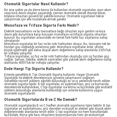
Otomatik Sigortalar Nasıl Kullanılır?
Bir ana şalter ya da devre kesici ile kullanılan otomatik sigortalar, aşırı akım
veya kısa devre olayları yaşandığı zaman otomatik olarak devreyi keser,
böylece cihazları güvenli bir şekilde korunur. Otomatik sigortaları tekrar
çalıştırmak için elle müdahale etmek gerekir.
Monofaze ve Trifaze Sigorta Farkı Nedir?
Elektrik tesisatlarını ve bu tesisatlara bağlı cihazları aşırı gerilim ve kısa
devre gibi durumlara karşı koruyan monofaze ve trifaze sigorta cihazları
bulunur. Bu sigortaları arasındaki en temel fark farklı faz sayılarına sahip
olmalarıdır.
Monofaze sigortalar bir faz ve bir nötr hattından oluşur. Bu, tesisatın tek bir
fazdan güç sağladığı anlamına gelir. Monofaze sigortalar evler, ofisler,
küçük işletmeler gibi daha düşük akım değerlerine sahip alanlarda 230V’luk
bir voltajla çalışırlar.
Trifaze sigortalar, üç faz ve bir nötr hattından oluştuğu için üç fazdan güç
sağlar. Sanayi, fabrika, elektrik santralleri gibi yüksek akım değerlerine sahip
alanlarda 400V’luk bir voltajla çalışırlar.
Evde Hangi Tip Sigorta Kullanılır?
Evlerde genellikle B Tipi Otomatik Sigorta kullanılır. Hager Otomatik
Sigortalar ile elektrik devrelerinizin güvenle çalışmasını sağlayın.
Genellikle rezistif yüklerin ağırlıklı bulunduğu ev ve iş yerlerinde tercih edilen
otomatik sigorta tipidir. B tipi sigortalar, ev aydınlatması, priz ve kumanda
devrelerinde kullanılırken, C tipi sigortalar ise klima ve buzdolabı gibi endüktif
yüklerin bulunduğu alanlarda kullanıldığı için evlerde kullanıma uygun
otomatik sigortalardır.
Otomatik Sigortalarda B ve C Ne Demek?
Otomatik sigortalarda B ve C harfleri otomatik sigortanın tipini belirtir. B tipi
sigortalar ev aydınlatması, priz devreleri ve küçük ev aletleri gibi düşük akım
değerlerindeki alanlarda tercih edilir. C tipi sigortalar ise hem konutlardaki
buzdolabı, klima gibi bazı cihazların korunmasında hem de endüstriyel