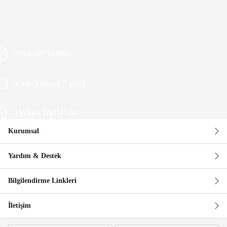
Stoktan Teslim
Vade Farksız Taksit
Hediye WattPuan
Kurumsal
Güvenli Alışveriş
Yardım & Destek
Bilgilendirme Linkleri
İletişim