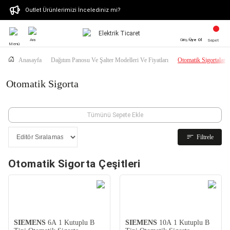
Outlet Ürünlerimizi İncelediniz mi?
Ara
Giriş/
Üye Ol
Sepet
Menü
Anasayfa
Dağıtım Panosu Ve Şalter Modelleri Ve Fiyatları
Otomatik Sigortalar
Otomatik Sigorta
Tümünü Sepete Ekle
Filtrele
Otomatik Sigorta Çeşitleri
SIEMENS
6A 1 Kutuplu B
SIEMENS
10A 1 Kutuplu B