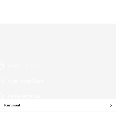
Stoktan Teslim
Vade Farksız Taksit
Hediye WattPuan
Kurumsal
Güvenli Alışveriş