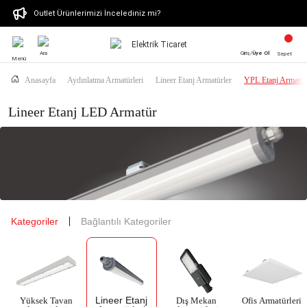
Outlet Ürünlerimizi İncelediniz mi?
Ara
Giriş/
Üye Ol
Sepet
Menü
Anasayfa
Aydınlatma Armatürleri
Lineer Etanj Armatürler
YPL Etanj Armatür
Lineer Etanj LED Armatür
Kategoriler
Bağlantılı Kategoriler
Lineer Etanj
Yüksek Tavan
Dış Mekan
Ofis Armatürleri