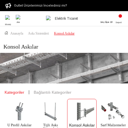
Outlet Ürünlerimizi İncelediniz mi?
Ara
Giriş/
Üye Ol
Sepet
Menü
Anasayfa
Askı Sistemleri
Konsol Askılar
Konsol Askılar
Kategoriler
Bağlantılı Kategoriler
Konsol Askılar
U Profil Askılar
Tijli Askı
Sarf Malzemeler