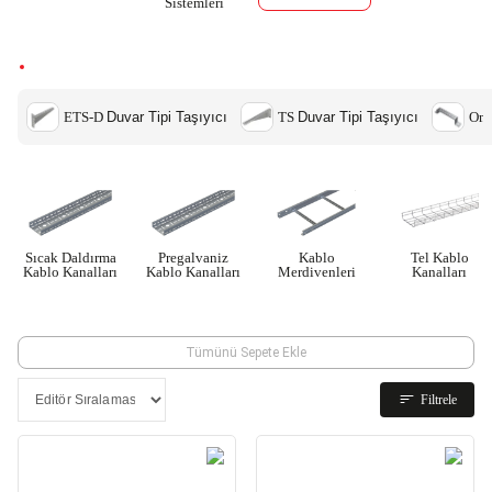
Sistemleri
ETS-D
Duvar Tipi Taşıyıcı
TS
Duvar Tipi Taşıyıcı
Om
Sıcak Daldırma
Pregalvaniz
Kablo
Tel Kablo
Kablo Kanalları
Kablo Kanalları
Merdivenleri
Kanalları
Tümünü Sepete Ekle
Filtrele