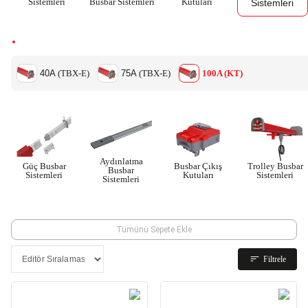
Sistemleri
Busbar Sistemleri
Kutuları
Sistemleri
40A
(TBX-E)
75A
(TBX-E)
100A (KT)
Aydınlatma
Güç Busbar
Busbar Çıkış
Trolley Busbar
Busbar
Sistemleri
Kutuları
Sistemleri
Sistemleri
Tümünü Sepete Ekle
Filtrele