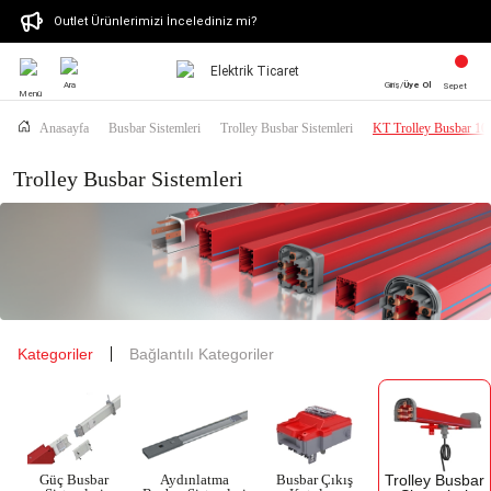
Outlet Ürünlerimizi İncelediniz mi?
Ara
Giriş/
Üye Ol
Sepet
Menü
Anasayfa
Busbar Sistemleri
Trolley Busbar Sistemleri
KT Trolley Busbar 1
Trolley Busbar Sistemleri
Kategoriler
Bağlantılı Kategoriler
Trolley Busbar
Güç Busbar
Aydınlatma
Busbar Çıkış