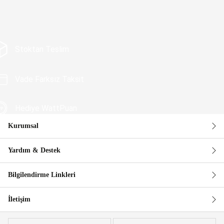
Stoktan Teslim
Vade Farksız Taksit
Hediye WattPuan
Kurumsal
Güvenli Alışveriş
Yardım & Destek
Bilgilendirme Linkleri
İletişim