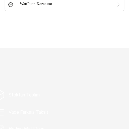
WattPuan Kazanımı
Stoktan Teslim
Vade Farksız Taksit
Hediye WattPuan