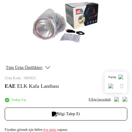
Tüm Ürün Özellikleri
Paylaş
Ürün Kodu : 5003625
EAE
ELK Kafa Lambası
8 Kişi
favoriledi
Stokta Var
Bilgi Talep Et
Fiyatları görmek için lütfen
üye girişi
yapınız.