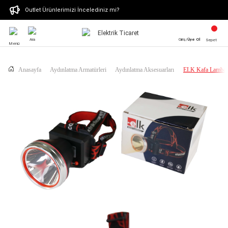
Outlet Ürünlerimizi İncelediniz mi?
Ara
Giriş/
Üye Ol
Sepet
Menü
Anasayfa
Aydınlatma Armatürleri
Aydınlatma Aksesuarları
ELK Kafa Lambas