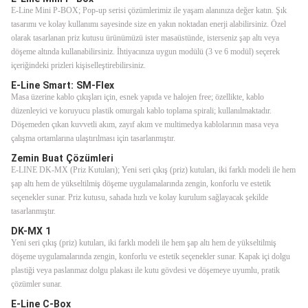
E-Line Mini P-BOX; Pop-up serisi çözümlerimiz ile yaşam alanınıza değer katın. Şık
tasarımı ve kolay kullanımı sayesinde size en yakın noktadan enerji alabilirsiniz. Özel
olarak tasarlanan priz kutusu ürünümüzü ister masaüstünde, isterseniz şap altı veya
döşeme altında kullanabilirsiniz. İhtiyacınıza uygun modülü (3 ve 6 modül) seçerek
içeriğindeki prizleri kişiselleştirebilirsiniz.
E-Line Smart: SM-Flex
Masa üzerine kablo çıkışları için, esnek yapıda ve halojen free; özellikte, kablo
düzenleyici ve koruyucu plastik omurgalı kablo toplama spirali; kullanılmaktadır.
Döşemeden çıkan kuvvetli akım, zayıf akım ve multimedya kablolarının masa veya
çalışma ortamlarına ulaştırılması için tasarlanmıştır.
Zemin Buat Çözümleri
E-LINE DK-MX (Priz Kutuları); Yeni seri çıkış (priz) kutuları, iki farklı modeli ile hem
şap altı hem de yükseltilmiş döşeme uygulamalarında zengin, konforlu ve estetik
seçenekler sunar. Priz kutusu, sahada hızlı ve kolay kurulum sağlayacak şekilde
tasarlanmıştır.
DK-MX 1
Yeni seri çıkış (priz) kutuları, iki farklı modeli ile hem şap altı hem de yükseltilmiş
döşeme uygulamalarında zengin, konforlu ve estetik seçenekler sunar. Kapak içi dolgu
plastiği veya paslanmaz dolgu plakası ile kutu gövdesi ve döşemeye uyumlu, pratik
çözümler sunar.
E-Line C-Box