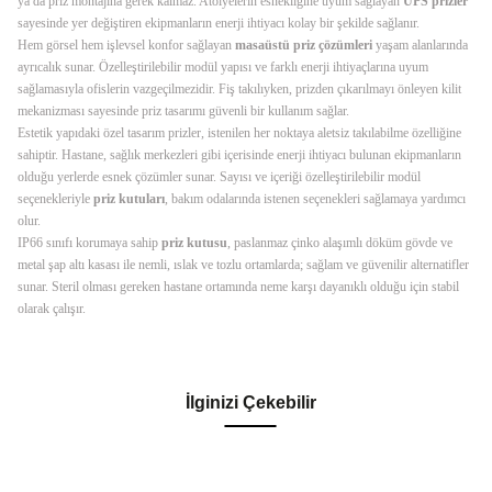
ya da priz montajına gerek kalmaz. Atölyelerin esnekliğine uyum sağlayan
UPS prizler
sayesinde yer değiştiren ekipmanların enerji ihtiyacı kolay bir şekilde sağlanır.
Hem görsel hem işlevsel konfor sağlayan
masaüstü priz çözümleri
yaşam alanlarında
ayrıcalık sunar. Özelleştirilebilir modül yapısı ve farklı enerji ihtiyaçlarına uyum
sağlamasıyla ofislerin vazgeçilmezidir. Fiş takılıyken, prizden çıkarılmayı önleyen kilit
mekanizması sayesinde priz tasarımı güvenli bir kullanım sağlar.
Estetik yapıdaki özel tasarım prizler, istenilen her noktaya aletsiz takılabilme özelliğine
sahiptir. Hastane, sağlık merkezleri gibi içerisinde enerji ihtiyacı bulunan ekipmanların
olduğu yerlerde esnek çözümler sunar. Sayısı ve içeriği özelleştirilebilir modül
seçenekleriyle
priz kutuları
, bakım odalarında istenen seçenekleri sağlamaya yardımcı
olur.
IP66 sınıfı korumaya sahip
priz kutusu
, paslanmaz çinko alaşımlı döküm gövde ve
metal şap altı kasası ile nemli, ıslak ve tozlu ortamlarda; sağlam ve güvenilir alternatifler
sunar. Steril olması gereken hastane ortamında neme karşı dayanıklı olduğu için stabil
olarak çalışır.
İlginizi Çekebilir