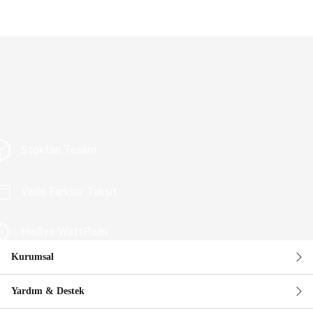
Stoktan Teslim
Vade Farksız Taksit
Hediye WattPuan
Kurumsal
Güvenli Alışveriş
Yardım & Destek