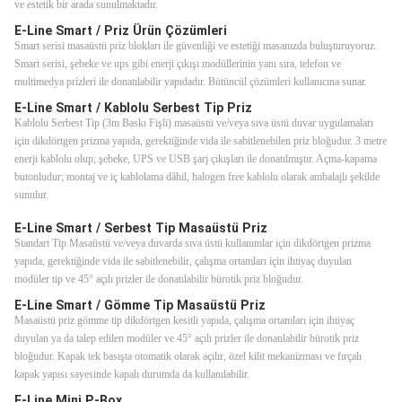
ve estetik bir arada sunulmaktadır.
E-Line Smart / Priz Ürün Çözümleri
Smart serisi masaüstü priz blokları ile güvenliği ve estetiği masanızda buluşturuyoruz.
Smart serisi, şebeke ve ups gibi enerji çıkışı modüllerinin yanı sıra, telefon ve
multimedya prizleri ile donatılabilir yapıdadır. Bütüncül çözümleri kullanıcına sunar.
E-Line Smart / Kablolu Serbest Tip Priz
Kablolu Serbest Tip (3m Baskı Fişli) masaüstü ve/veya sıva üstü duvar uygulamaları
için dikdörtgen prizma yapıda, gerektiğinde vida ile sabitlenebilen priz bloğudur. 3 metre
enerji kablolu olup; şebeke, UPS ve USB şarj çıkışları ile donatılmıştır. Açma-kapama
butonludur; montaj ve iç kablolama dâhil, halogen free kablolu olarak ambalajlı şekilde
sunulur.
E-Line Smart / Serbest Tip Masaüstü Priz
Standart Tip Masaüstü ve/veya duvarda sıva üstü kullanımlar için dikdörtgen prizma
yapıda, gerektiğinde vida ile sabitlenebilir, çalışma ortamları için ihtiyaç duyulan
modüler tip ve 45° açılı prizler ile donatılabilir bürotik priz bloğudur.
E-Line Smart / Gömme Tip Masaüstü Priz
Masaüstü priz gömme tip dikdörtgen kesitli yapıda, çalışma ortamları için ihtiyaç
duyulan ya da talep edilen modüler ve 45° açılı prizler ile donatılabilir bürotik priz
bloğudur. Kapak tek basışta otomatik olarak açılır, özel kilit mekanizması ve fırçalı
kapak yapısı sayesinde kapalı durumda da kullanılabilir.
E-Line Mini P-Box