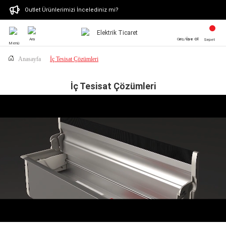
Outlet Ürünlerimizi İncelediniz mi?
Ara
Giriş/
Üye Ol
Sepet
Menü
Anasayfa
İç Tesisat Çözümleri
İç Tesisat Çözümleri