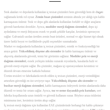
Stok alanları ve depolarda kullanılan iç tesisat çözümleri hem güvenliği hem de düzeni
sağlamada kritik rol oynar.
Zemin buat çözümleri
zeminin altında yer aldığı için kablo
karmaşasını önlenir. Stok ve depo gibi alanlarda kullanılan forklift ve diğer araçların
güvenli hareketini destekler. Ayrıca,
modüler enerji dağıtım sistemleri
, depo içi
aydınlatma ve enerji ihtiyacını esnek ve pratik şekilde karşılar, kesintisiz operasyon
sağlar. Galvanizli sacdan üretilen zemin buat ürünleri, normal ve ağır hizmet tipi olmak
üzere farklı boyut ve özelliklerde çeşitli seçenekler sunmaktadır.
Market ve mağazalarda kullanılan iç tesisat çözümleri, estetik ve fonksiyonelliği bir
araya getirir.
Yükseltilmiş döşeme altı sistemler
ile kablo karmaşası önlenir ve
alışveriş alanlarında güvenli, temiz bir görünüm sağlanır.
Modüler priz ve enerji
dağıtım sistemleri
, esnek yerleşim imkânı sunarak reyonlarda, kasalarda hızlı ve
güvenli enerji erişimi sağlar. Bu çözümler, mağaza içi operasyonların kesintisiz ve
düzenli devam etmesine katkıda bulunur.
Üretim tesisleri ve fabrikalarda tercih edilen iç tesisat çözümleri, enerji verimliliğini
artırırken güvenliği en üst seviyeye taşır.
Yükseltilmiş döşeme altı sistemler
ve
busbar enerji dağıtım sistemleri
, kablo karmaşasını önleyerek üretim alanlarında daha
düzenli ve temiz bir ortam sağlar. Ayrıca,
toz ve neme dayanıklı priz kutuları
, sert
fabrika koşullarında uzun ömürlü ve güvenli kullanım sunar. Böylece arıza risklerini
minimuma iner, kesintisiz üretim akışı sağlar.
İç tesisat enerji dağıtımı için kullanılan EAE çözümlerinde herhangi bir kablo çekmeye