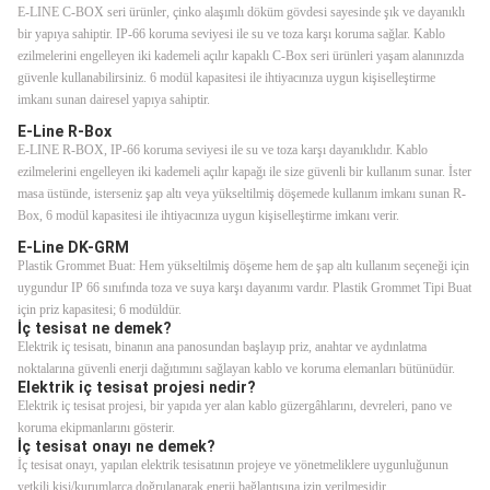
E-LINE C-BOX seri ürünler, çinko alaşımlı döküm gövdesi sayesinde şık ve dayanıklı
bir yapıya sahiptir. IP-66 koruma seviyesi ile su ve toza karşı koruma sağlar. Kablo
ezilmelerini engelleyen iki kademeli açılır kapaklı C-Box seri ürünleri yaşam alanınızda
güvenle kullanabilirsiniz. 6 modül kapasitesi ile ihtiyacınıza uygun kişiselleştirme
imkanı sunan dairesel yapıya sahiptir.
E-Line R-Box
E-LINE R-BOX, IP-66 koruma seviyesi ile su ve toza karşı dayanıklıdır. Kablo
ezilmelerini engelleyen iki kademeli açılır kapağı ile size güvenli bir kullanım sunar. İster
masa üstünde, isterseniz şap altı veya yükseltilmiş döşemede kullanım imkanı sunan R-
Box, 6 modül kapasitesi ile ihtiyacınıza uygun kişiselleştirme imkanı verir.
E-Line DK-GRM
Plastik Grommet Buat: Hem yükseltilmiş döşeme hem de şap altı kullanım seçeneği için
uygundur IP 66 sınıfında toza ve suya karşı dayanımı vardır. Plastik Grommet Tipi Buat
için priz kapasitesi; 6 modüldür.
İç tesisat ne demek?
Elektrik iç tesisatı, binanın ana panosundan başlayıp priz, anahtar ve aydınlatma
noktalarına güvenli enerji dağıtımını sağlayan kablo ve koruma elemanları bütünüdür.
Elektrik iç tesisat projesi nedir?
Elektrik iç tesisat projesi, bir yapıda yer alan kablo güzergâhlarını, devreleri, pano ve
koruma ekipmanlarını gösterir.
İç tesisat onayı ne demek?
İç tesisat onayı, yapılan elektrik tesisatının projeye ve yönetmeliklere uygunluğunun
yetkili kişi/kurumlarca doğrulanarak enerji bağlantısına izin verilmesidir.