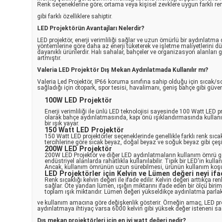
Renk seçeneklerine göre; ortama veya kişisel zevklere uygun farklı ren
gibi farklı özelliklere sahiptir.
LED Projektörün Avantajları Nelerdir?
LED projektör, enerji verimliliği sağlar ve uzun ömürlü bir aydınlatm
yöntemlerine göre daha az enerji tüketerek ve işletme maliyetlerini düş
dayanıklı ürünlerdir. Halı sahalar, bahçeler ve organizasyon alanları g
artmıştır.
Valeria LED Projektör Dış Mekan Aydınlatmada Kullanılır mı?
Valeria Led Projektör, IP66 koruma sınıfına sahip olduğu için sıcak/so
sağladığı için otopark, spor tesisi, havalimanı, geniş bahçe gibi güve
100W LED Projektör
Enerji verimliliği ile ünlü LED teknolojisi sayesinde 100 Watt LE
olarak bahçe aydınlatmasında, kapı önü ışıklandırmasında kullanıl
bir ışık yayar.
150 Watt LED Projektör
150 Watt LED projektörler seçeneklerinde genellikle farklı renk sıcak
tercihlerine göre sıcak beyaz, doğal beyaz ve soğuk beyaz gibi çeşi
200W LED Projektör
200W LED Projektör ve diğer LED aydınlatmaların kullanım ömrü g
endüstriyel alanlarda rahatlıkla kullanılabilir. Tipik bir LED'in
Ancak, kullanım ömrünün uzun sürebilmesi, ürünün kullanım koşull
LED Projektörler için Kelvin ve Lümen değeri neyi if
Renk sıcaklığı kelvin değeri ile ifade edilir. Kelvin değeri arttıkça 
sağlar. Öte yandan lümen, ışığın miktarını ifade eden bir ölçü birim
toplam ışık miktarıdır. Lümen değeri yükseldikçe aydınlatma parlak
ve kullanım amacına göre değişkenlik gösterir. Örneğin amaç, LED proj
aydınlatmaya ihtiyaç varsa 6000 kelvin gibi yüksek değer isteneni sa
Dış mekan projektörleri için en iyi watt değeri nedir?