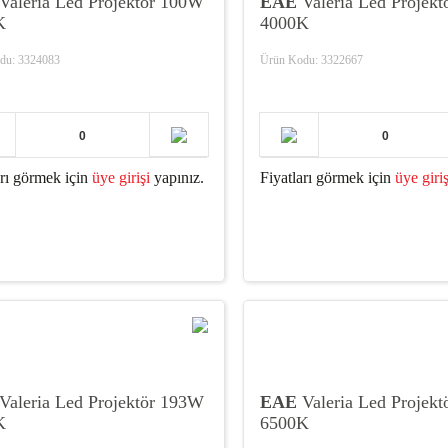
Valeria Led Projektör 100W
EAE
Valeria Led Projek
K
4000K
du: 3324083
Ürün Kodu: 3322667
arı görmek için
üye girişi
yapınız.
Fiyatları görmek için
üye giriş
Valeria Led Projektör 193W
EAE
Valeria Led Projek
K
6500K