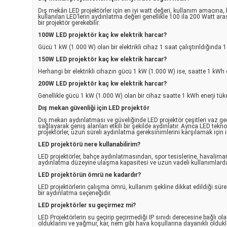
Dış mekân LED projektörler için en iyi watt değeri, kullanım amacına, 
kullanılan LED’lerin aydınlatma değeri genellikle 100 ila 200 Watt ara
bir projektör gerekebilir.
100W LED projektör kaç kw elektrik harcar?
Gücü 1 kW (1.000 W) olan bir elektrikli cihaz 1 saat çalıştırıldığında
150W LED projektör kaç kw elektrik harcar?
Herhangi bir elektrikli cihazın gücü 1 kW (1.000 W) ise, saatte 1 kWh
200W LED projektör kaç kw elektrik harcar?
Genellikle gücü 1 kW (1.000 W) olan bir cihaz saatte 1 kWh enerji tüke
Dış mekan güvenliği için LED projektör
Dış mekan aydınlatması ve güveliğinde LED projektör çeşitleri vaz geç
sağlayarak geniş alanları etkili bir şekilde aydınlatır. Ayrıca LED tekn
projektörler, uzun süreli aydınlatma gereksinimlerini karşılamak için i
LED projektörü nere kullanabilirim?
LED projektörler, bahçe aydınlatmasından, spor tesislerine, havalimanl
aydınlatma düzeyine ulaşma kapasitesi ve uzun vadeli kullanımlarda 
LED projektörün ömrü ne kadardır?
LED projektörlerin çalışma ömrü, kullanım şekline dikkat edildiği sür
bir aydınlatma seçeneğidir.
LED projektörler su geçirmez mi?
LED Projektörlerin su geçirip geçirmediği IP sınıdı derecesine bağlı ol
olduklarını ve yağmur, kar, nem gibi hava koşullarına dayanıklı oldukla