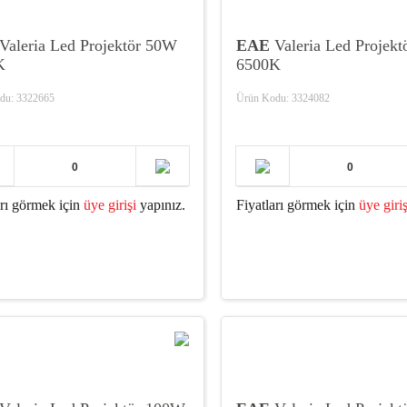
Valeria Led Projektör 50W
EAE
Valeria Led Projek
K
6500K
du: 3322665
Ürün Kodu: 3324082
arı görmek için
üye girişi
yapınız.
Fiyatları görmek için
üye giriş