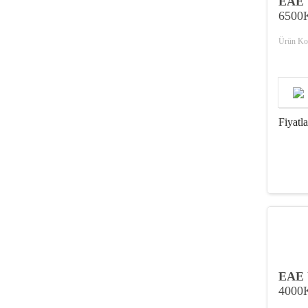
EAE
6500
Ürün Ko
Fiyatl
EAE
4000