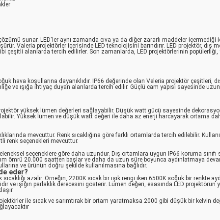
kler
a çözümü sunar. LED'ler aynı zamanda cıva ya da diğer zararlı maddeler içermediği i
ürür. Valeria projektörler içerisinde LED teknolojisini barındırır. LED projektör, dış
ibi çeşitli alanlarda tercih edilirler. Son zamanlarda, LED projektörlerinin popülerliğ
ğuk hava koşullarına dayanıklıdır. IP66 değerinde olan Veleria projektör çeşitleri, 
nliğe ve ışığa ihtiyaç duyan alanlarda tercih edilir. Güçlü cam yapısı sayesinde uzun
D projektör yüksek lümen değerleri sağlayabilir. Düşük watt gücü sayesinde dekorasy
abilir. Yüksek lümen ve düşük watt değeri ile daha az enerji harcayarak ortama da
lıklarında mevcuttur. Renk sıcaklığına göre farklı ortamlarda tercih edilebilir. Kullanı
tli renk seçenekleri mevcuttur.
eleneksel seçeneklere göre daha uzundur. Dış ortamlara uygun IP66 koruma sınıfı
 kullanım ömrü 20.000 saatten başlar ve daha da uzun süre boyunca aydınlatmaya deva
arına ve ürünün doğru şekilde kullanılmasına bağlıdır.
ade eder?
renk sıcaklığı azalır. Örneğin, 2200K sıcak bir ışık rengi iken 6500K soğuk bir renkte a
idir ve ışığın parlaklık derecesini gösterir. Lümen değeri, esasında LED projektörün 
laşır.
ektörler ile sıcak ve sarımtırak bir ortam yaratmaksa 2000 gibi düşük bir kelvin de
ğlayacaktır