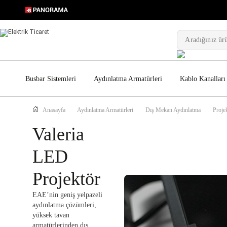
Busbar Sistemleri
Aydınlatma Armatürleri
Kablo Kanalları
Anasayfa
Aydınlatma Armatürleri
Dış Mekan Aydınlatma
Projek
Valeria
LED
Projektör
EAE’nin geniş yelpazeli
aydınlatma çözümleri,
yüksek tavan
armatürlerinden dış