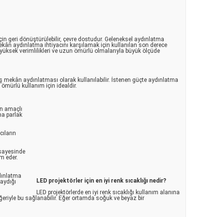
çin geri dönüştürülebilir, çevre dostudur. Geleneksel aydınlatma
 mekân aydınlatma ihtiyacını karşılamak için kullanılan son derece
i, yüksek verimlilikleri ve uzun ömürlü olmalarıyla büyük ölçüde
dış mekân aydınlatması olarak kullanılabilir. İstenen güçte aydınlatma
 ömürlü kullanım için idealdir.
on amaçlı
ha parlak
cıların
 sayesinde
m eder.
ydınlatma
LED projektörler için en iyi renk sıcaklığı nedir?
yaydığı
LED projektörlerde en iyi renk sıcaklığı kullanım alanına
ğeriyle bu sağlanabilir. Eğer ortamda soğuk ve beyaz bir