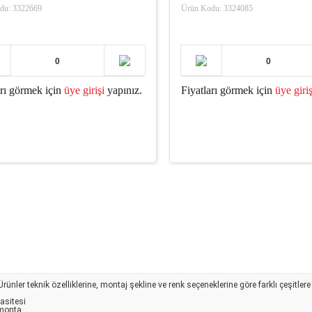
du: 3322669
Ürün Kodu: 3324085
arı görmek için
üye girişi
yapınız.
Fiyatları görmek için
üye giriş
er teknik özelliklerine, montaj şekline ve renk seçeneklerine göre farklı çeşitlere ayr
pasitesi
 monta