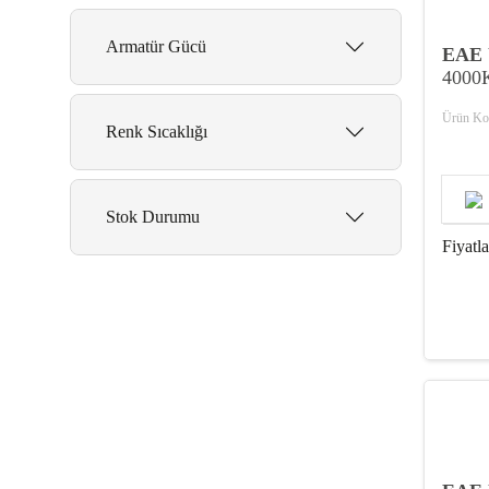
Armatür Gücü
EAE
4000
50W
Ürün Ko
Renk Sıcaklığı
46W
4000K
Stok Durumu
100W
6500K
Fiyatl
Stoktakiler
144W
193W