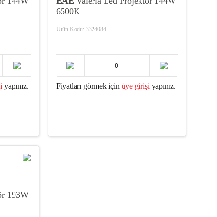
tör 144W
EAE
Valeria Led Projektör 144W
6500K
Ürün Kodu: 3324084
i
yapınız.
Fiyatları görmek için
üye girişi
yapınız.
tör 193W