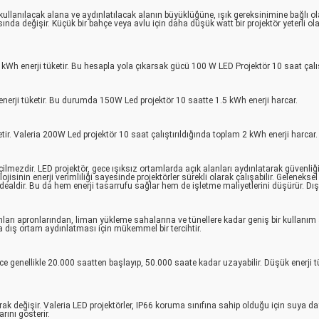
kullanılacak alana ve aydınlatılacak alanın büyüklüğüne, ışık gereksinimine bağlı ol
sında değişir. Küçük bir bahçe veya avlu için daha düşük watt bir projektör yeterli ol
 1 kWh enerji tüketir. Bu hesapla yola çıkarsak gücü 100 W LED Projektör 10 saat çalı
 enerji tüketir. Bu durumda 150W Led projektör 10 saatte 1.5 kWh enerji harcar.
tir. Valeria 200W Led projektör 10 saat çalıştırıldığında toplam 2 kWh enerji harcar.
ilmezdir. LED projektör, gece ışıksız ortamlarda açık alanları aydınlatarak güvenliğ
olojisinin enerji verimliliği sayesinde projektörler sürekli olarak çalışabilir. Gelene
dealdir. Bu da hem enerji tasarrufu sağlar hem de işletme maliyetlerini düşürür. Dış 
arı apronlarından, liman yükleme sahalarına ve tünellere kadar geniş bir kullanım al
dış ortam aydınlatması için mükemmel bir tercihtir.
ece genellikle 20.000 saatten başlayıp, 50.000 saate kadar uzayabilir. Düşük enerji 
arak değişir. Valeria LED projektörler, IP66 koruma sınıfına sahip olduğu için suya d
rını gösterir.