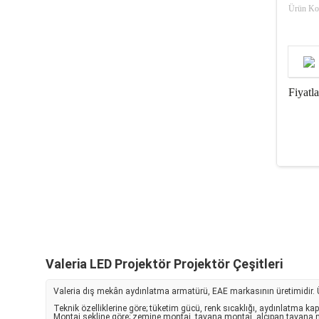
Ürün Ko
Fiyatl
Valeria LED Projektör Projektör Çeşitleri
Valeria dış mekân aydınlatma armatürü, EAE markasının üretimidir. Ürünl
Teknik özelliklerine göre; tüketim gücü, renk sıcaklığı, aydınlatma ka
Montaj şekline göre; zemine montaj, tavana montaj, alçıpan tavana