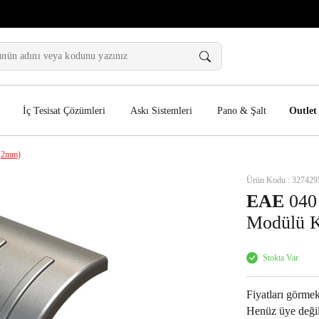
İç Tesisat Çözümleri
Askı Sistemleri
Pano & Şalt
Outlet
1,2mm)
Ürün Kodu : 327429
EAE
040
Modülü K
Stokta Var
Fiyatları görmek
Henüz üye değil