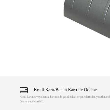
Kredi Kartı/Banka Kartı ile Ödeme
Kredi kartınız veya banka kartınız ile çeşitli taksit seçeneklerinden yararlanara
ödeme yapabilirsiniz.