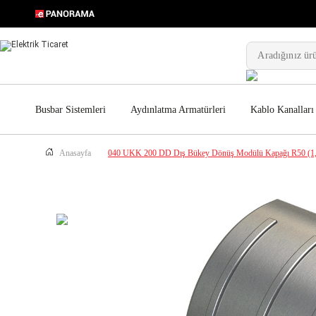
Busbar Sistemleri
Aydınlatma Armatürleri
Kablo Kanalları
Anasayfa
040 UKK 200 DD Dış Bükey Dönüş Modülü Kapağı R50 (