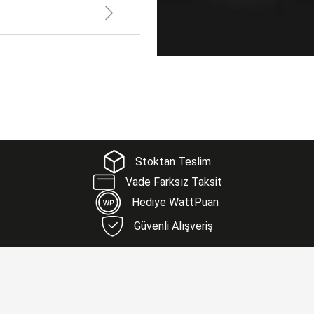
Stoktan Teslim
Vade Farksız Taksit
Hediye WattPuan
Güvenli Alışveriş