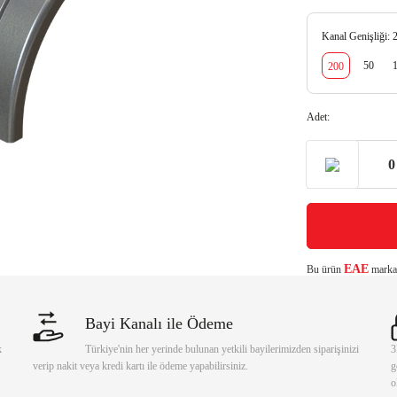
Kanal Genişliği:
50
200
Adet:
EAE
Bu ürün
markası
Bayi Kanalı ile Ödeme
k
Türkiye'nin her yerinde bulunan yetkili bayilerimizden siparişinizi
3
verip nakit veya kredi kartı ile ödeme yapabilirsiniz.
g
o