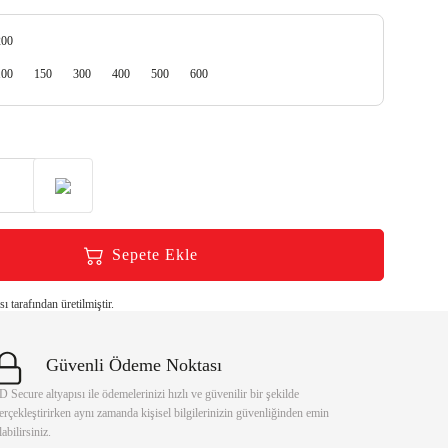
200
100
150
300
400
500
600
Sepete Ekle
 tarafından üretilmiştir.
Güvenli Ödeme Noktası
D Secure altyapısı ile ödemelerinizi hızlı ve güvenilir bir şekilde
erçekleştirirken aynı zamanda kişisel bilgilerinizin güvenliğinden emin
labilirsiniz.