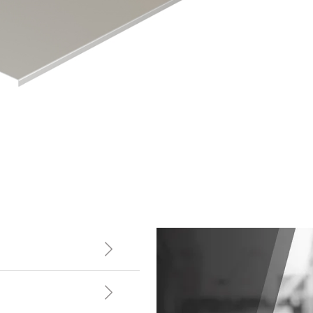
UKYK 300 Üniversal Pregalvaniz Kablo Kanal Kapağı (0,8mm)