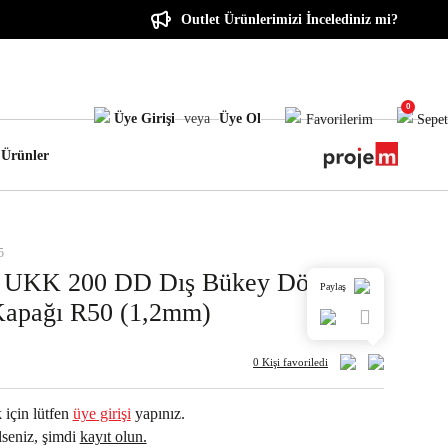
Outlet Ürünlerimizi İncelediniz mi?
0
Üye Girişi
veya
Üye Ol
Favorilerim
Sepet
 Ürünler
5
 UKK 200 DD Dış Bükey Dönüş
Paylaş
apağı R50 (1,2mm)
0 Kişi
favoriledi
 için lütfen
üye girişi
yapınız.
seniz, şimdi
kayıt olun.