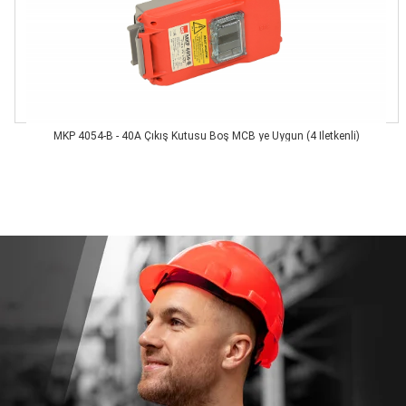
MKP 4054-B - 40A Çıkış Kutusu Boş MCB ye Uygun (4 İletkenli)