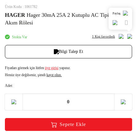
Ürün Kodu : 1061782
Paylaş
HAGER
Hager 30mA 25A 2 Kutuplu AC Tipi Kaçak
Akım Rölesi
1 Kişi
favoriledi
Stokta Var
Bilgi Talep Et
Fiyatları görmek için lütfen
üye girişi
yapınız.
Henüz üye değilseniz, şimdi
kayıt olun.
Adet:
Sepete Ekle