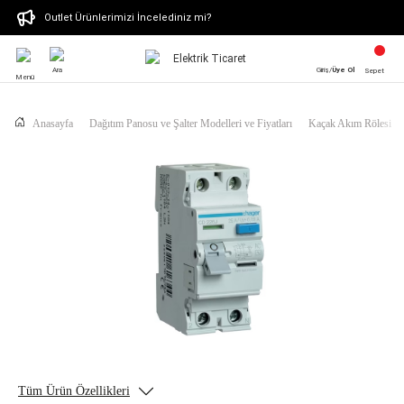
Outlet Ürünlerimizi İncelediniz mi?
Ara
Giriş/
Üye Ol
Sepet
Menü
Anasayfa
Dağıtım Panosu ve Şalter Modelleri ve Fiyatları
Kaçak Akım Rölesi
Tüm Ürün Özellikleri