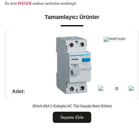
Bu ürün
HAGER
markası tarafından üretilmiştir.
Tamamlayıcı Ürünler
Adet:
30mA 40A 2 Kutuplu AC Tipi Kaçak Akım Rölesi
Sepete Ekle