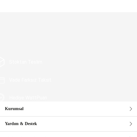
Stoktan Teslim
Vade Farksız Taksit
Hediye WattPuan
Kurumsal
Güvenli Alışveriş
Yardım & Destek