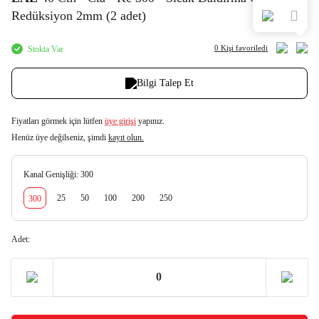
Redüksiyon 2mm (2 adet)
0 Kişi
favoriledi
Stokta Var
Bilgi Talep Et
Fiyatları görmek için lütfen
üye girişi
yapınız.
Henüz üye değilseniz, şimdi
kayıt olun.
Kanal Genişliği:
300
25
50
100
200
250
300
Adet: