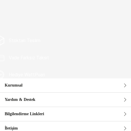
Stoktan Teslim
Vade Farksız Taksit
Hediye WattPuan
Kurumsal
Güvenli Alışveriş
Yardım & Destek
Bilgilendirme Linkleri
İletişim