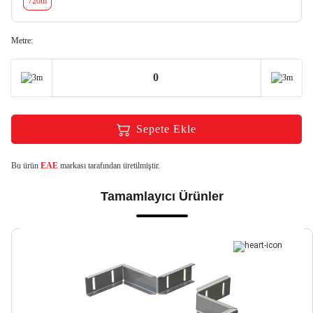
720m
Metre:
3m
3m
Sepete Ekle
Bu ürün
EAE
markası tarafından üretilmiştir.
Tamamlayıcı Ürünler