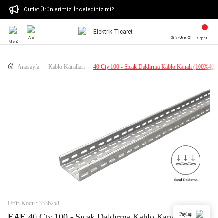
Outlet Ürünlerimizi İncelediniz mi?
Ara
Giriş/
Üye Ol
Sepet
Menü
Anasayfa
Kablo Kanalları
40 Cty 100 - Sıcak Daldırma Kablo Kanalı (100X4
Ürün Kodu : 3336258
Paylaş
EAE
40 Cty 100 - Sıcak Daldırma Kablo Kanalı