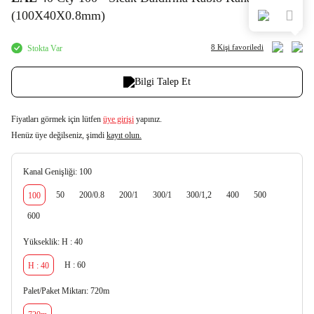
(100X40X0.8mm)
8 Kişi
favoriledi
Stokta Var
Bilgi Talep Et
Fiyatları görmek için lütfen
üye girişi
yapınız.
Henüz üye değilseniz, şimdi
kayıt olun.
Kanal Genişliği:
100
50
200/0.8
200/1
300/1
300/1,2
400
500
100
600
Yükseklik:
H : 40
H : 60
H : 40
Palet/Paket Miktarı:
720m