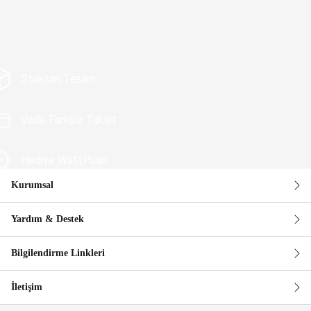
Stoktan Teslim
Vade Farksız Taksit
Hediye WattPuan
Kurumsal
Güvenli Alışveriş
Yardım & Destek
Bilgilendirme Linkleri
İletişim