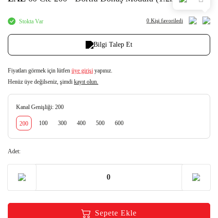
0 Kişi
favoriledi
Stokta Var
Bilgi Talep Et
Fiyatları görmek için lütfen
üye girişi
yapınız.
Henüz üye değilseniz, şimdi
kayıt olun.
Kanal Genişliği:
200
100
300
400
500
600
200
Adet:
Sepete Ekle