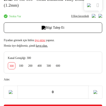
(1.2mm)
0 Kişi
favoriledi
Stokta Var
Bilgi Talep Et
Fiyatları görmek için lütfen
üye girişi
yapınız.
Henüz üye değilseniz, şimdi
kayıt olun.
Kanal Genişliği:
300
100
200
400
500
600
300
Adet: