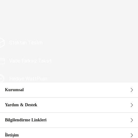
Stoktan Teslim
Vade Farksız Taksit
Hediye WattPuan
Kurumsal
Güvenli Alışveriş
Yardım & Destek
Bilgilendirme Linkleri
İletişim