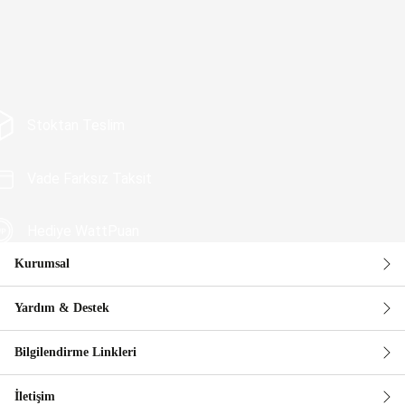
Stoktan Teslim
Vade Farksız Taksit
Hediye WattPuan
Kurumsal
Güvenli Alışveriş
Yardım & Destek
Bilgilendirme Linkleri
İletişim