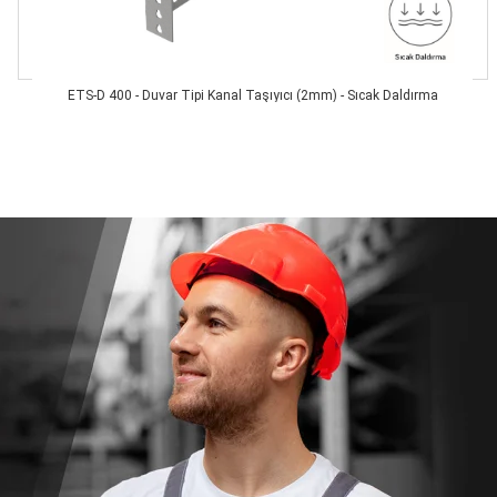
ETS-D 400 - Duvar Tipi Kanal Taşıyıcı (2mm) - Sıcak Daldırma