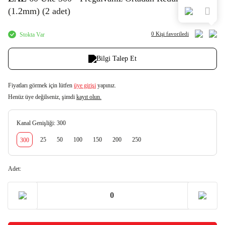
(1.2mm) (2 adet)
0 Kişi
favoriledi
Stokta Var
Bilgi Talep Et
Fiyatları görmek için lütfen
üye girişi
yapınız.
Henüz üye değilseniz, şimdi
kayıt olun.
Kanal Genişliği:
300
25
50
100
150
200
250
300
Adet: