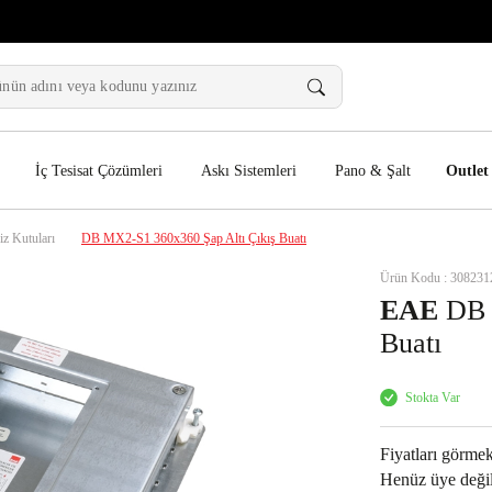
İç Tesisat Çözümleri
Askı Sistemleri
Pano & Şalt
Outlet
iz Kutuları
DB MX2-S1 360x360 Şap Altı Çıkış Buatı
Ürün Kodu : 308231
EAE
DB M
Buatı
Stokta Var
Fiyatları görmek
Henüz üye değil