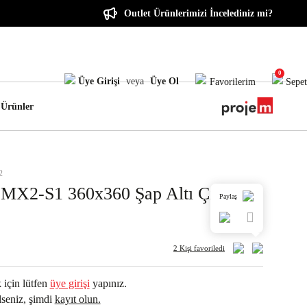
Outlet Ürünlerimizi İncelediniz mi?
0
Üye Girişi
veya
Üye Ol
Favorilerim
Sepet
 Ürünler
2
X2-S1 360x360 Şap Altı Çıkış
Paylaş
2 Kişi
favoriledi
 için lütfen
üye girişi
yapınız.
seniz, şimdi
kayıt olun.