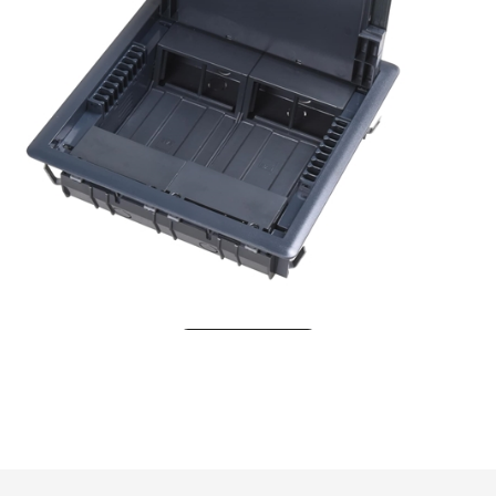
DK-MX 1 250x250 Modüler Çıkış (Priz) Kutusu, 16 Modül (Füme
Sepete Ekle