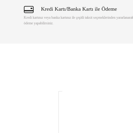
Kredi Kartı/Banka Kartı ile Ödeme
Kredi kartınız veya banka kartınız ile çeşitli taksit seçeneklerinden yararlanara
ödeme yapabilirsiniz.