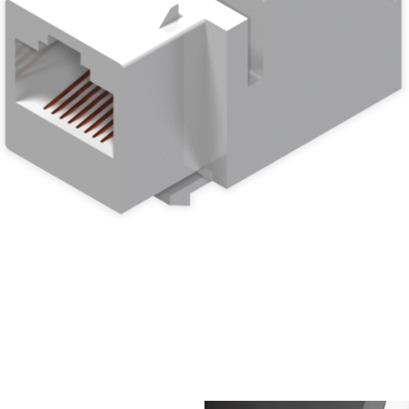
Data Soketi (Cat6, UTP, RJ45)