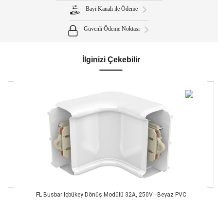
Bayi Kanalı ile Ödeme
Güvenli Ödeme Noktası
İlginizi Çekebilir
FL Busbar İçbükey Dönüş Modülü 32A, 250V - Beyaz PVC