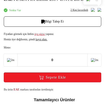
2 Kişi
favoriledi
Stokta Var
Bilgi Talep Et
Fiyatları görmek için lütfen
üye girişi
yapınız.
Henüz üye değilseniz, şimdi
kayıt olun.
Metre:
2m
2m
Sepete Ekle
Bu ürün
EAE
markası tarafından üretilmiştir.
Tamamlayıcı Ürünler