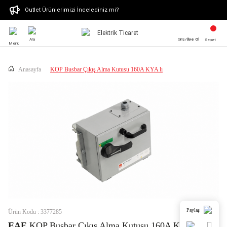
Outlet Ürünlerimizi İncelediniz mi?
Ara
Giriş/
Üye Ol
Sepet
Menü
Anasayfa
KOP Busbar Çıkış Alma Kutusu 160A KYA lı
Paylaş
Ürün Kodu : 3377285
EAE
KOP Busbar Çıkış Alma Kutusu 160A KYA lı