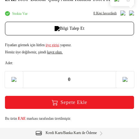
0 Kişi
favoriledi
Stokta Var
Bilgi Talep Et
Fiyatları görmek için lütfen
üye girişi
yapınız.
Henüz üye değilseniz, şimdi
kayıt olun.
Adet:
Sepete Ekle
Bu ürün
EAE
markası tarafından üretilmiştir.
Kredi Kartı/Banka Kartı ile Ödeme