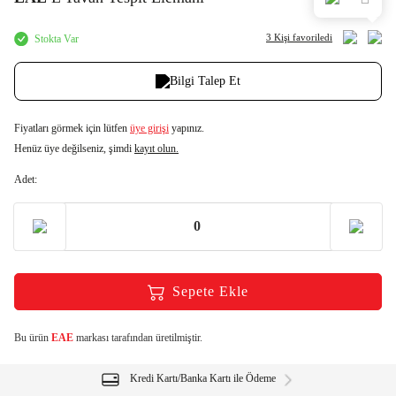
3 Kişi
favoriledi
Stokta Var
Bilgi Talep Et
Fiyatları görmek için lütfen
üye girişi
yapınız.
Henüz üye değilseniz, şimdi
kayıt olun.
Adet:
Sepete Ekle
Bu ürün
EAE
markası tarafından üretilmiştir.
Kredi Kartı/Banka Kartı ile Ödeme