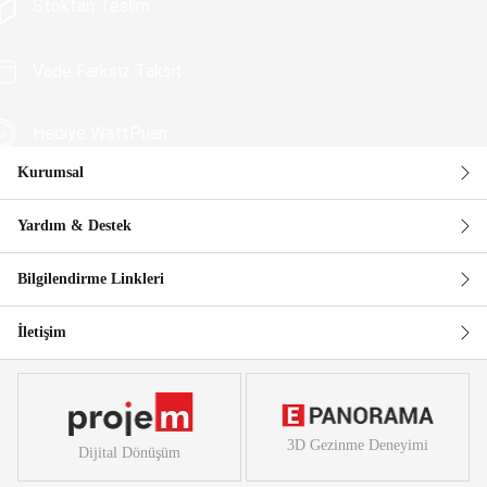
Stoktan Teslim
Vade Farksız Taksit
Hediye WattPuan
Kurumsal
Güvenli Alışveriş
Yardım & Destek
Bilgilendirme Linkleri
İletişim
3D Gezinme Deneyimi
Dijital Dönüşüm