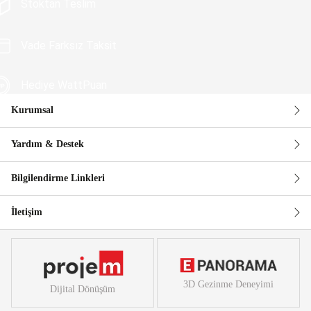
Stoktan Teslim
Vade Farksız Taksit
Hediye WattPuan
Kurumsal
Güvenli Alışveriş
Yardım & Destek
Bilgilendirme Linkleri
İletişim
3D Gezinme Deneyimi
Dijital Dönüşüm