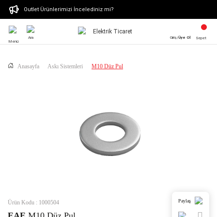
Outlet Ürünlerimizi İncelediniz mi?
Ara
Giriş/
Üye Ol
Sepet
Menü
Anasayfa
Askı Sistemleri
M10 Düz Pul
Paylaş
Ürün Kodu : 1000504
EAE
M10 Düz Pul