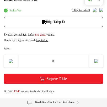
0 Kişi
favoriledi
Stokta Var
Bilgi Talep Et
Fiyatları görmek için lütfen
üye girişi
yapınız.
Henüz üye değilseniz, şimdi
kayıt olun.
Adet:
Sepete Ekle
Bu ürün
EAE
markası tarafından üretilmiştir.
Kredi Kartı/Banka Kartı ile Ödeme