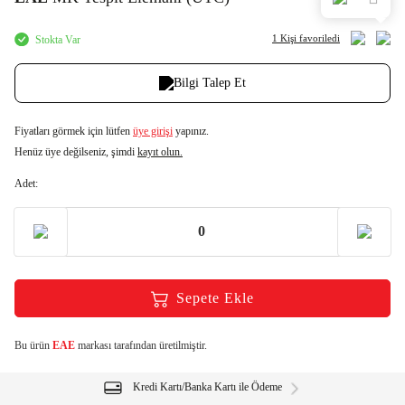
1 Kişi
favoriledi
Stokta Var
Bilgi Talep Et
Fiyatları görmek için lütfen
üye girişi
yapınız.
Henüz üye değilseniz, şimdi
kayıt olun.
Adet:
Sepete Ekle
Bu ürün
EAE
markası tarafından üretilmiştir.
Kredi Kartı/Banka Kartı ile Ödeme