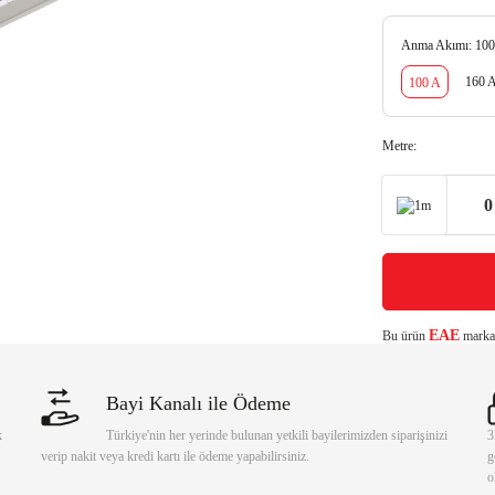
Anma Akımı:
100
160 
100 A
Metre:
1m
EAE
Bu ürün
markası
Bayi Kanalı ile Ödeme
k
Türkiye'nin her yerinde bulunan yetkili bayilerimizden siparişinizi
3
verip nakit veya kredi kartı ile ödeme yapabilirsiniz.
g
o