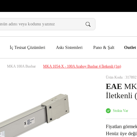
İç Tesisat Çözümleri
Askı Sistemleri
Pano & Şalt
Outlet
MKA 100A Busbar
MKA 1054-X - 100A Araboy Busbar 4 İletkenli (1m)
Ürün Kodu : 317892
EAE
MKA
İletkenli
Stokta Var
Fiyatları görmek
Henüz üye değil