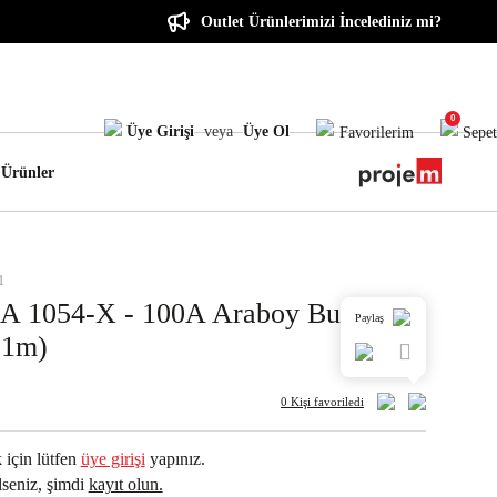
Outlet Ürünlerimizi İncelediniz mi?
0
Üye Girişi
veya
Üye Ol
Favorilerim
Sepet
 Ürünler
1
 1054-X - 100A Araboy Busbar 4
Paylaş
 (1m)
0 Kişi
favoriledi
 için lütfen
üye girişi
yapınız.
seniz, şimdi
kayıt olun.