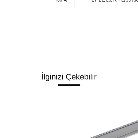
100 A
L1, L2, L3, N, PE(Gövd
İlginizi Çekebilir