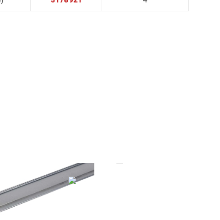
e)
3178921
4