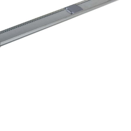
KY-S 24-C3P1-STD-25A Düzboy Aydınlatma Busbarı - 4 iletkenli (3M)