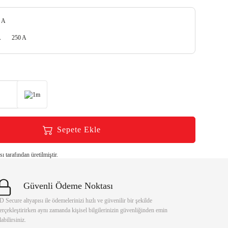
 A
A
250 A
1m
Sepete Ekle
 tarafından üretilmiştir.
Güvenli Ödeme Noktası
D Secure altyapısı ile ödemelerinizi hızlı ve güvenilir bir şekilde
erçekleştirirken aynı zamanda kişisel bilgilerinizin güvenliğinden emin
labilirsiniz.