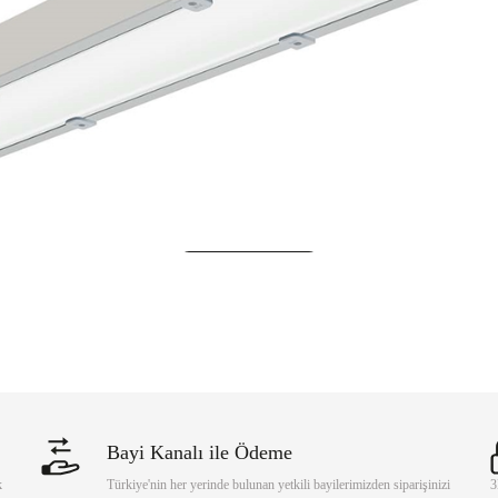
OS NG 108W 6500K Yüksek Tavan LED Armatür 12500lm 11
Sepete Ekle
Bayi Kanalı ile Ödeme
k
Türkiye'nin her yerinde bulunan yetkili bayilerimizden siparişinizi
3