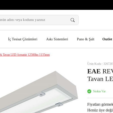
İç Tesisat Çözümleri
Askı Sistemleri
Pano & Şalt
Outlet
 Tavan LED Armatür 12500lm 1135mm
Ürün Kodu : 326728
EAE
REV
Tavan L
Stokta Var
Fiyatları görmek
Henüz üye değil