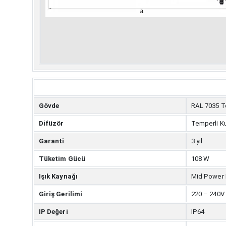
Gövde
RAL 7035 T
Difüzör
Temperli K
Garanti
3 yıl
Tüketim Gücü
108 W
Işık Kaynağı
Mid Power
Giriş Gerilimi
220 – 240V
IP Değeri
IP64