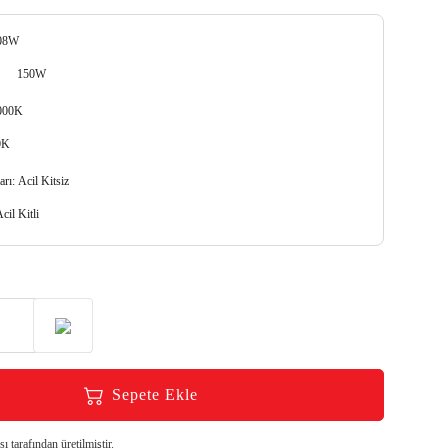
08W
150W
000K
0K
arı:
Acil Kitsiz
cil Kitli
Sepete Ekle
 tarafından üretilmiştir.