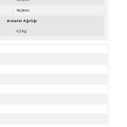
96,8mm
Armatür Ağırlığı
6,5 kg