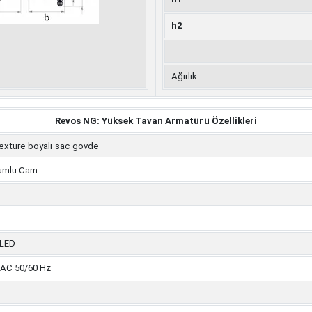
h2
Ağırlık
Revos NG: Yüksek Tavan Armatürü Özellikleri
exture boyalı sac gövde
umlu Cam
 LED
 AC 50/60 Hz