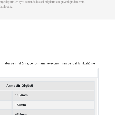
erçekleştirirken aynı zamanda kişisel bilgilerinizin güvenliğinden emin
labilirsiniz.
tür verimliliği ile, performans ve ekonominin dengeli birlikteliğine
Armatür Ölçüsü
1134mm
154mm
65,5mm