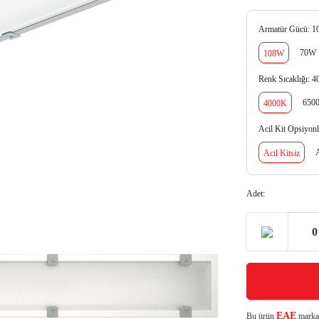
Armatür Gücü:
1
70W
108W
Renk Sıcaklığı:
4
650
4000K
Acil Kit Opsiyonl
A
Acil Kitsiz
Adet:
EAE
Bu ürün
markası