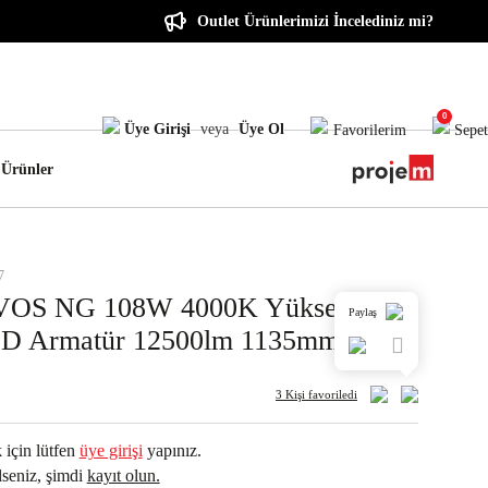
Outlet Ürünlerimizi İncelediniz mi?
0
Üye Girişi
veya
Üye Ol
Favorilerim
Sepet
 Ürünler
7
OS NG 108W 4000K Yüksek
Paylaş
ED Armatür 12500lm 1135mm
3 Kişi
favoriledi
 için lütfen
üye girişi
yapınız.
seniz, şimdi
kayıt olun.