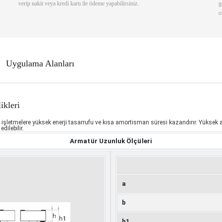
verip nakit veya kredi kartı ile ödeme yapabilirsiniz.
g
o
Uygulama Alanları
kleri
letmelere yüksek enerji tasarrufu ve kısa amortisman süresi kazandırır. Yüksek arma
dilebilir.
Armatür Uzunluk Ölçüleri
a
b
h1