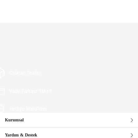
Stoktan Teslim
Vade Farksız Taksit
Hediye WattPuan
Kurumsal
Güvenli Alışveriş
Yardım & Destek