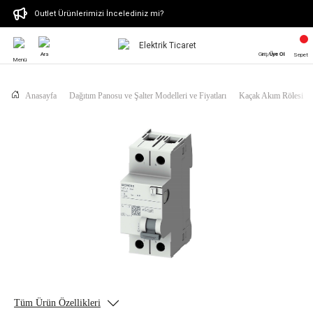
Outlet Ürünlerimizi İncelediniz mi?
Ara
Giriş/
Üye Ol
Sepet
Menü
Anasayfa
Dağıtım Panosu ve Şalter Modelleri ve Fiyatları
Kaçak Akım Rölesi
Tüm Ürün Özellikleri