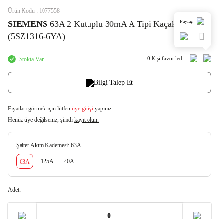
Ürün Kodu : 1077558
Paylaş
SIEMENS
63A 2 Kutuplu 30mA A Tipi Kaçak Akım
(5SZ1316-6YA)
0 Kişi
favoriledi
Stokta Var
Bilgi Talep Et
Fiyatları görmek için lütfen
üye girişi
yapınız.
Henüz üye değilseniz, şimdi
kayıt olun.
Şalter Akım Kademesi:
63A
125A
40A
63A
Adet: