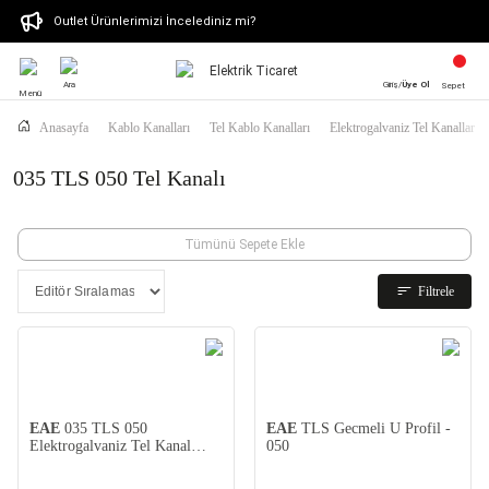
Outlet Ürünlerimizi İncelediniz mi?
Ara
Giriş/
Üye Ol
Sepet
Menü
Anasayfa
Kablo Kanalları
Tel Kablo Kanalları
Elektrogalvaniz Tel Kanallar
035 TLS 050 Tel Kanalı
Tümünü Sepete Ekle
Filtrele
EAE
035 TLS 050
EAE
TLS Gecmeli U Profil -
Elektrogalvaniz Tel Kanal
050
(50x35x4mm)