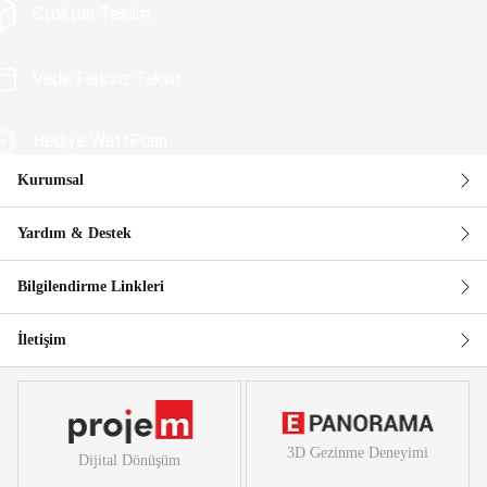
Stoktan Teslim
Vade Farksız Taksit
Hediye WattPuan
Kurumsal
Güvenli Alışveriş
Yardım & Destek
Bilgilendirme Linkleri
İletişim
3D Gezinme Deneyimi
Dijital Dönüşüm