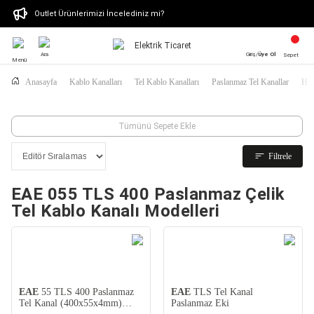
Outlet Ürünlerimizi İncelediniz mi?
Ara
Giriş/
Üye Ol
Sepet
Menü
Anasayfa
Kablo Kanalları
Tel Kablo Kanalları
Paslanmaz Tel Kanallar
H:5
Tümünü Sepete Ekle
Filtrele
EAE 055 TLS 400 Paslanmaz Çelik
Tel Kablo Kanalı Modelleri
EAE
55 TLS 400 Paslanmaz
EAE
TLS Tel Kanal
Tel Kanal (400x55x4mm)
Paslanmaz Eki