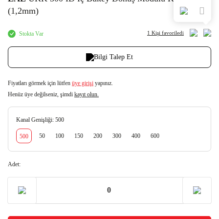
(1,2mm)
1 Kişi
favoriledi
Stokta Var
Bilgi Talep Et
Fiyatları görmek için lütfen
üye girişi
yapınız.
Henüz üye değilseniz, şimdi
kayıt olun.
Kanal Genişliği:
500
50
100
150
200
300
400
600
500
Adet: