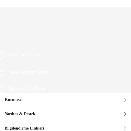
Stoktan Teslim
Vade Farksız Taksit
Hediye WattPuan
Kurumsal
Güvenli Alışveriş
Yardım & Destek
Bilgilendirme Linkleri