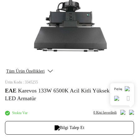
Tüm Ürün Özellikleri
Ürün Kodu : 3345255
Paylaş
EAE
Karevos 133W 6500K Acil Kitli Yüksek Tavan
LED Armatür
0 Kişi
favoriledi
Stokta Var
Bilgi Talep Et