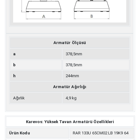
Armatür Ölçüsü
a
378,5mm
b
378,5mm
h
244mm
Armatür Ağırlığı
Ağırlık
4,9 kg
Karevos: Yüksek Tavan Armatürü Özellikleri
Ürün Kodu
RAR 133U 65CM02 LB 19K9 64