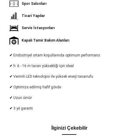
Spor Salonları
Ticari Yapılar
Servis İstasyonları
Kapalı Tamir Bakım Alanları
✔
Endüstriyel ortam koşullarında optimum performans
✔
h: 6 - 16 m tavan yüksekliği için ideal
✔
Verimli LED teknolojisi ile yüksek enerji tasarrufu
✔
Optimiza edilmiş hafif gövde
✔
Uzun ömür
✔
3 yıl garanti
İlginizi Çekebilir