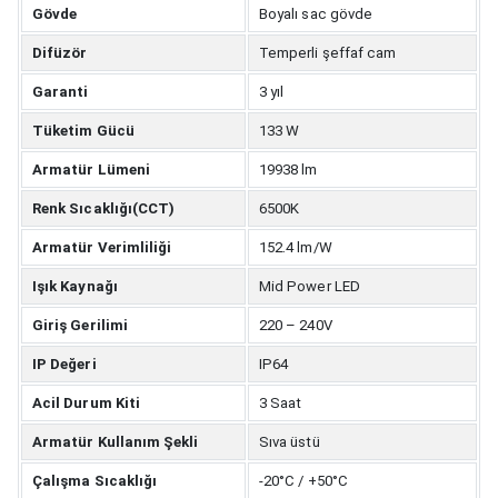
Gövde
Boyalı sac gövde
Difüzör
Temperli şeffaf cam
Garanti
3 yıl
Tüketim Gücü
133 W
Armatür Lümeni
19938 lm
Renk Sıcaklığı(CCT)
6500K
Armatür Verimliliği
152.4 lm/W
Işık Kaynağı
Mid Power LED
Giriş Gerilimi
220 – 240V
IP Değeri
IP64
Acil Durum Kiti
3 Saat
Armatür Kullanım Şekli
Sıva üstü
Çalışma Sıcaklığı
-20°C / +50°C