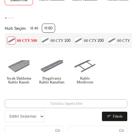
Hızlı Seçim:
H:40
H:60
60 CTY 500
60 CTY
100
60 CTY
200
60 CTY
Sıcak Daldırma
Pregalvaniz
Kablo
Kablo Kanalı
Kablo Kanalları
Merdiveni
Tümünü Sepete Ekle
Filtrele