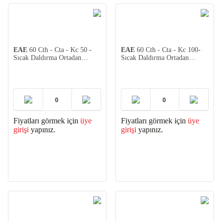
EAE
60 Cth - Cta - Kc 50 -
EAE
60 Cth - Cta - Kc 100-
Sıcak Daldırma Ortadan
Sıcak Daldırma Ortadan
Redüksiyon 2mm (2 adet)
Redüksiyon 2mm (2 adet)
Fiyatları görmek için
üye
Fiyatları görmek için
üye
girişi
yapınız.
girişi
yapınız.