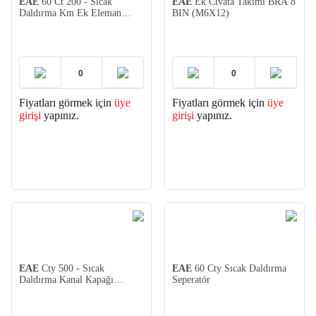
EAE
60 Ct 200 - Sıcak
EAE
Ek Cıvata Takımı BRA 8
Daldırma Km Ek Eleman
BIN (M6X12)
1,2mm
Fiyatları görmek için
üye
Fiyatları görmek için
üye
girişi
yapınız.
girişi
yapınız.
EAE
Cty 500 - Sıcak
EAE
60 Cty Sıcak Daldırma
Daldırma Kanal Kapağı
Seperatör
1,2mm