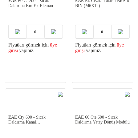
EAE
60 Ct 200 - Sıcak
EAE
Ek Cıvata Takımı BRA 8
Daldırma Km Ek Eleman
BIN (M6X12)
1,2mm
Fiyatları görmek için
üye
Fiyatları görmek için
üye
girişi
yapınız.
girişi
yapınız.
EAE
Cty 600 - Sıcak
EAE
60 Cte 600 - Sıcak
Daldırma Kanal
Daldırma Yatay Dönüş Modülü
Kapağı(1,5mm)