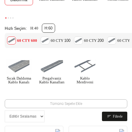
Hızlı Seçim:
H:40
H:60
60 CTY 600
60 CTY
100
60 CTY
200
60 CTY
Sıcak Daldırma
Pregalvaniz
Kablo
Kablo Kanalı
Kablo Kanalları
Merdiveni
Tümünü Sepete Ekle
Filtrele