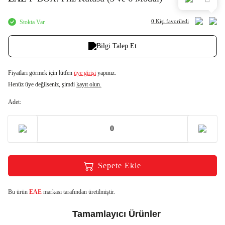
0 Kişi
favoriledi
Stokta Var
Bilgi Talep Et
Fiyatları görmek için lütfen
üye girişi
yapınız.
Henüz üye değilseniz, şimdi
kayıt olun.
Adet:
Sepete Ekle
Bu ürün
EAE
markası tarafından üretilmiştir.
Tamamlayıcı Ürünler