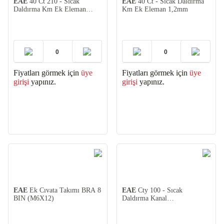
EAE
40 Ct 210 - Sıcak
EAE
40 Ct - Sıcak Daldırma
Daldırma Km Ek Eleman
Km Ek Eleman 1,2mm
1mm
Fiyatları görmek için
üye
Fiyatları görmek için
üye
girişi
yapınız.
girişi
yapınız.
EAE
Ek Cıvata Takımı BRA 8
EAE
Cty 100 - Sıcak
BIN (M6X12)
Daldırma Kanal
Kapağı(0,8mm)