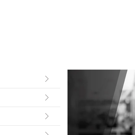
Ek Cıvata Takımı BRA 8 BIN (M6X12)