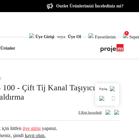
Outlet Ürünlerimizi İncelediniz mi?
0
Üye Girişi
veya
Üye Ol
Favorilerim
Sepet
 Ürünler
9
100 - Çift Tij Kanal Taşıyıcı (2mm)
Paylaş
aldırma
0 Kişi
favoriledi
 için lütfen
üye girişi
yapınız.
seniz, şimdi
kayıt olun.