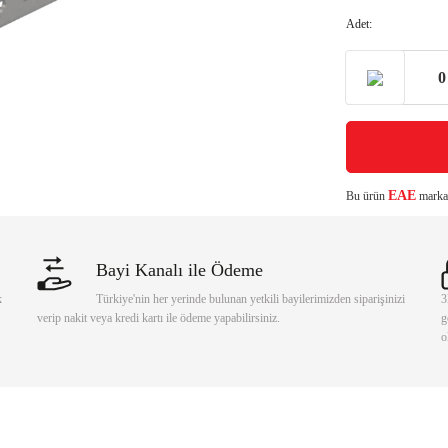
Adet:
EAE
Bu ürün
markası
Bayi Kanalı ile Ödeme
k
Türkiye'nin her yerinde bulunan yetkili bayilerimizden siparişinizi
3
verip nakit veya kredi kartı ile ödeme yapabilirsiniz.
g
o