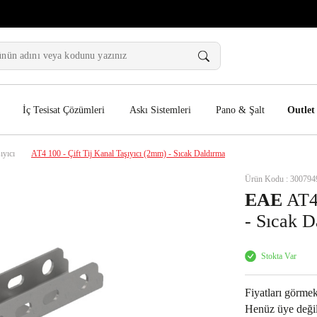
İç Tesisat Çözümleri
Askı Sistemleri
Pano & Şalt
Outlet
ıyıcı
AT4 100 - Çift Tij Kanal Taşıyıcı (2mm) - Sıcak Daldırma
Ürün Kodu : 300794
EAE
AT4 
- Sıcak D
Stokta Var
Fiyatları görmek
Henüz üye değil