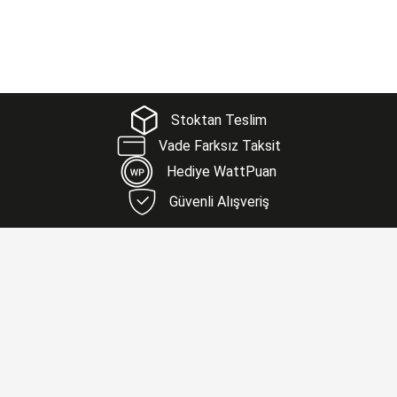
Stoktan Teslim
Vade Farksız Taksit
Hediye WattPuan
Güvenli Alışveriş